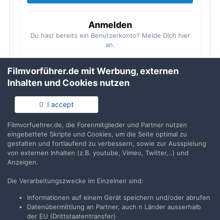
Anmelden
Du hast bereits ein Benutzerkonto? Melde Dich hier
an.
Jetzt anmelden
Filmvorführer.de mit Werbung, externen
Inhalten und Cookies nutzen
I accept
Filmvorfuehrer.de, die Forenmitglieder und Partner nutzen
Folgen
0
eingebettete Skripte und Cookies, um die Seite optimal zu
gestalten und fortlaufend zu verbessern, sowie zur Ausspielung
von externen Inhalten (z.B. youtube, Vimeo, Twitter,..) und
Anzeigen.
Filmvorführer.de via Google durchsuchen:
Die Verarbeitungszwecke im Einzelnen sind:
Informationen auf einem Gerät speichern und/oder abrufen
Datenübermittlung an Partner, auch n Länder ausserhalb
Sprache
Impressum / Datenschutzerklärung
der EU (Drittstaatentransfer)