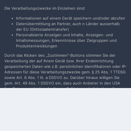
Neues Benutzerkonto für unsere Community erstellen. Es
Die Verarbeitungszwecke im Einzelnen sind:
ist einfach!
Informationen auf einem Gerät speichern und/oder abrufen
Datenübermittlung an Partner, auch n Länder ausserhalb
Neues Benutzerkonto erstellen
der EU (Drittstaatentransfer)
Personalisierte Anzeigen und Inhalte, Anzeigen- und
Inhaltsmessungen, Erkenntnisse über Zielgruppen und
Anmelden
Produktentwicklungen
Du hast bereits ein Benutzerkonto? Melde Dich hier an.
Durch das Klicken des „Zustimmen“-Buttons stimmen Sie der
Verarbeitung der auf Ihrem Gerät bzw. Ihrer Endeinrichtung
Jetzt anmelden
gespeicherten Daten wie z.B. persönlichen Identifikatoren oder IP-
Adressen für diese Verarbeitungszwecke gem. § 25 Abs. 1 TTDSG
sowie Art. 6 Abs. 1 lit. a DSGVO zu. Darüber hinaus willigen Sie
gem. Art. 49 Abs. 1 DSGVO ein, dass auch Anbieter in den USA
Ihre Daten verarbeiten. In diesem Fall ist es möglich, dass die
Filmvorführer.de via Google durchsuchen:
übermittelten Daten durch lokale Behörden verarbeitet werden.
Weiterführende Details finden Sie in unserer
Datenschutzerklärung
, die am Ende jeder Seite verlinkt sind. Die
Zustimmung kann jederzeit durch Löschen des entsprechenden
Sprache
Impressum / Datenschutzerklärung
Cookies
widerrufen werden.
Nutzungsbedingungen
Realisierung: IN-Solution