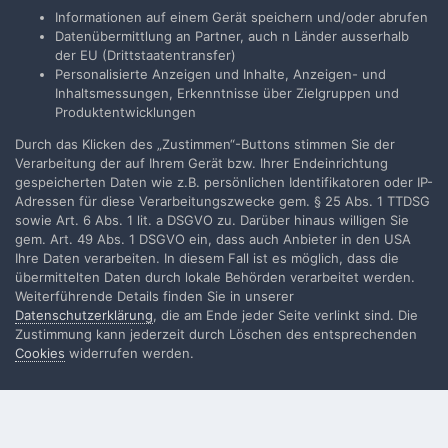
Du musst ein Benutzerkonto haben, um einen Kommentar
Informationen auf einem Gerät speichern und/oder abrufen
verfassen zu können
Datenübermittlung an Partner, auch n Länder ausserhalb
der EU (Drittstaatentransfer)
Personalisierte Anzeigen und Inhalte, Anzeigen- und
Benutzerkonto erstellen
Inhaltsmessungen, Erkenntnisse über Zielgruppen und
Neues Benutzerkonto für unsere Community erstellen. Es
Produktentwicklungen
ist einfach!
Durch das Klicken des „Zustimmen“-Buttons stimmen Sie der
Verarbeitung der auf Ihrem Gerät bzw. Ihrer Endeinrichtung
Neues Benutzerkonto erstellen
gespeicherten Daten wie z.B. persönlichen Identifikatoren oder IP-
Adressen für diese Verarbeitungszwecke gem. § 25 Abs. 1 TTDSG
sowie Art. 6 Abs. 1 lit. a DSGVO zu. Darüber hinaus willigen Sie
Anmelden
gem. Art. 49 Abs. 1 DSGVO ein, dass auch Anbieter in den USA
Ihre Daten verarbeiten. In diesem Fall ist es möglich, dass die
Du hast bereits ein Benutzerkonto? Melde Dich hier an.
übermittelten Daten durch lokale Behörden verarbeitet werden.
Weiterführende Details finden Sie in unserer
Jetzt anmelden
Datenschutzerklärung
, die am Ende jeder Seite verlinkt sind. Die
Zustimmung kann jederzeit durch Löschen des entsprechenden
Cookies
widerrufen werden.
Filmvorführer.de via Google durchsuchen: