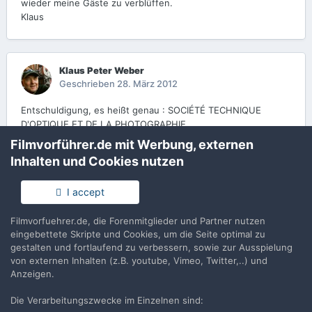
wieder meine Gäste zu verblüffen.
Klaus
Klaus Peter Weber
Geschrieben
28. März 2012
Entschuldigung, es heißt genau : SOCIÉTÉ TECHNIQUE
D'OPTIQUE ET DE LA PHOTOGRAPHIE
Filmvorführer.de mit Werbung, externen
Inhalten und Cookies nutzen
Kossmo
Geschrieben
29. März 2012
I accept
aha...jetzt bin ich wieder schlauer
Filmvorfuehrer.de, die Forenmitglieder und Partner nutzen
Im Saarland wohne ich...
eingebettete Skripte und Cookies, um die Seite optimal zu
gestalten und fortlaufend zu verbessern, sowie zur Ausspielung
von externen Inhalten (z.B. youtube, Vimeo, Twitter,..) und
Anzeigen.
Erstelle ein Benutzerkonto oder melde Dich
an, um zu kommentieren
Die Verarbeitungszwecke im Einzelnen sind: