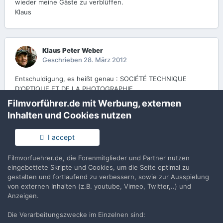
wieder meine Gäste zu verblüffen.
Klaus
Klaus Peter Weber
Geschrieben
28. März 2012
Entschuldigung, es heißt genau : SOCIÉTÉ TECHNIQUE
D'OPTIQUE ET DE LA PHOTOGRAPHIE
Filmvorführer.de mit Werbung, externen
Inhalten und Cookies nutzen
Kossmo
Geschrieben
29. März 2012
I accept
aha...jetzt bin ich wieder schlauer
Filmvorfuehrer.de, die Forenmitglieder und Partner nutzen
Im Saarland wohne ich...
eingebettete Skripte und Cookies, um die Seite optimal zu
gestalten und fortlaufend zu verbessern, sowie zur Ausspielung
von externen Inhalten (z.B. youtube, Vimeo, Twitter,..) und
Anzeigen.
Erstelle ein Benutzerkonto oder melde Dich
an, um zu kommentieren
Die Verarbeitungszwecke im Einzelnen sind: