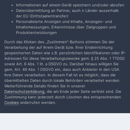
Du musst ein Benutzerkonto haben, um einen Kommentar
Informationen auf einem Gerät speichern und/oder abrufen
verfassen zu können
Datenübermittlung an Partner, auch n Länder ausserhalb
der EU (Drittstaatentransfer)
Personalisierte Anzeigen und Inhalte, Anzeigen- und
Benutzerkonto erstellen
Inhaltsmessungen, Erkenntnisse über Zielgruppen und
Neues Benutzerkonto für unsere Community erstellen. Es
Produktentwicklungen
ist einfach!
Durch das Klicken des „Zustimmen“-Buttons stimmen Sie der
Verarbeitung der auf Ihrem Gerät bzw. Ihrer Endeinrichtung
Neues Benutzerkonto erstellen
gespeicherten Daten wie z.B. persönlichen Identifikatoren oder IP-
Adressen für diese Verarbeitungszwecke gem. § 25 Abs. 1 TTDSG
sowie Art. 6 Abs. 1 lit. a DSGVO zu. Darüber hinaus willigen Sie
Anmelden
gem. Art. 49 Abs. 1 DSGVO ein, dass auch Anbieter in den USA
Ihre Daten verarbeiten. In diesem Fall ist es möglich, dass die
Du hast bereits ein Benutzerkonto? Melde Dich hier an.
übermittelten Daten durch lokale Behörden verarbeitet werden.
Weiterführende Details finden Sie in unserer
Jetzt anmelden
Datenschutzerklärung
, die am Ende jeder Seite verlinkt sind. Die
Zustimmung kann jederzeit durch Löschen des entsprechenden
Cookies
widerrufen werden.
Filmvorführer.de via Google durchsuchen: