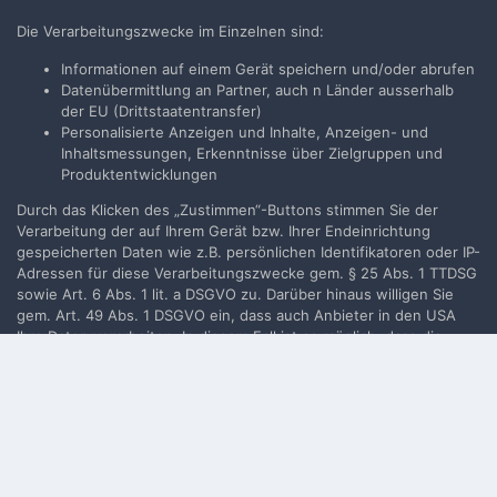
Neues Benutzerkonto für unsere Community erstellen. Es
Die Verarbeitungszwecke im Einzelnen sind:
ist einfach!
Informationen auf einem Gerät speichern und/oder abrufen
Datenübermittlung an Partner, auch n Länder ausserhalb
Neues Benutzerkonto erstellen
der EU (Drittstaatentransfer)
Personalisierte Anzeigen und Inhalte, Anzeigen- und
Inhaltsmessungen, Erkenntnisse über Zielgruppen und
Anmelden
Produktentwicklungen
Du hast bereits ein Benutzerkonto? Melde Dich hier an.
Durch das Klicken des „Zustimmen“-Buttons stimmen Sie der
Verarbeitung der auf Ihrem Gerät bzw. Ihrer Endeinrichtung
Jetzt anmelden
gespeicherten Daten wie z.B. persönlichen Identifikatoren oder IP-
Adressen für diese Verarbeitungszwecke gem. § 25 Abs. 1 TTDSG
sowie Art. 6 Abs. 1 lit. a DSGVO zu. Darüber hinaus willigen Sie
gem. Art. 49 Abs. 1 DSGVO ein, dass auch Anbieter in den USA
Ihre Daten verarbeiten. In diesem Fall ist es möglich, dass die
Filmvorführer.de via Google durchsuchen:
übermittelten Daten durch lokale Behörden verarbeitet werden.
Weiterführende Details finden Sie in unserer
Datenschutzerklärung
, die am Ende jeder Seite verlinkt sind. Die
Zustimmung kann jederzeit durch Löschen des entsprechenden
Sprache
Impressum / Datenschutzerklärung
Cookies
widerrufen werden.
Nutzungsbedingungen
Realisierung: IN-Solution