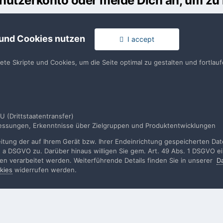
Benutzerkonto oder melde Dich an, um z
usst ein Benutzerkonto haben, um einen Kommentar verfassen zu k
 und Cookies nutzen
I accept
en
llen. Es ist einfach!
Du hast berei
tete Skripte und Cookies, um die Seite optimal zu gestalten und fortla
en
U (Drittstaatentransfer)
smessungen, Erkenntnisse über Zielgruppen und Produktentwicklungen
chtung
IMG_9364.JPG
tung der auf Ihrem Gerät bzw. Ihrer Endeinrichtung gespeicherten Daten
. a DSGVO zu. Darüber hinaus willigen Sie gem. Art. 49 Abs. 1 DSGVO ei
rden verarbeitet werden. Weiterführende Details finden Sie in unserer
D
kies
widerrufen werden.
rache
Impressum / Datenschutzerklärung
Nutzungsbedingun
Realisierung: IN-Solution