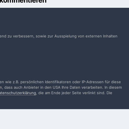
u kommentieren
önnen
Anmelden
ts ein Benutzerkonto? Melde Dich hier an.
ufend zu verbessern, sowie zur Ausspielung von externen Inhalten
Jetzt anmelden
Alle Aktivitäten
 wie z.B. persönlichen Identifikatoren oder IP-Adressen für diese
n, dass auch Anbieter in den USA Ihre Daten verarbeiten. In diesem
atenschutzerklärung
, die am Ende jeder Seite verlinkt sind. Die
gen