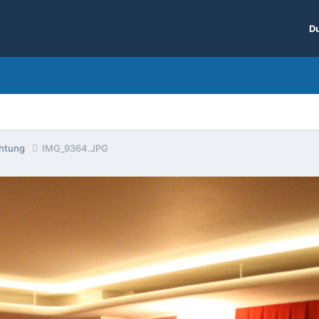
Du
chtung
IMG_9364.JPG