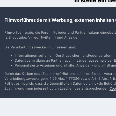
Erstelle ein 
Du m
Filmvorführer.de mit Werbung, externen Inhalten
Benutzerkonto erstell
Neues Benutzerkonto für unsere Community erste
Filmvorfuehrer.de, die Forenmitglieder und Partner nutzen eingebet
(z.B. youtube, Vimeo, Twitter,..) und Anzeigen.
Neues Benutzerkonto erstell
Die Verarbeitungszwecke im Einzelnen sind:
Informationen auf einem Gerät speichern und/oder abrufen
Datenübermittlung an Partner, auch n Länder ausserhalb der E
Personalisierte Anzeigen und Inhalte, Anzeigen- und Inhalt
Startseite
Galerie
Alben von Mitglieder
Kellerkino Neueinri
Durch das Klicken des „Zustimmen“-Buttons stimmen Sie der Verarbei
Verarbeitungszwecke gem. § 25 Abs. 1 TTDSG sowie Art. 6 Abs. 1 lit
Fall ist es möglich, dass die übermittelten Daten durch lokale Behö
Filmvorführer.de via Google durchsuchen:
Zustimmung kann jederzeit durch Löschen des entsprechenden
Coo
Sp