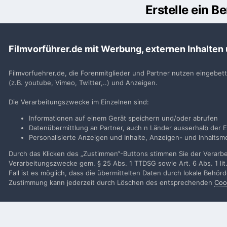
Erstelle ein 
Du m
Filmvorführer.de mit Werbung, externen Inhalten
Benutzerkonto erstell
Neues Benutzerkonto für unsere Community erste
Filmvorfuehrer.de, die Forenmitglieder und Partner nutzen eingebet
(z.B. youtube, Vimeo, Twitter,..) und Anzeigen.
Neues Benutzerkonto erstell
Die Verarbeitungszwecke im Einzelnen sind:
Informationen auf einem Gerät speichern und/oder abrufen
Datenübermittlung an Partner, auch n Länder ausserhalb der E
Personalisierte Anzeigen und Inhalte, Anzeigen- und Inhalt
Startseite
Galerie
Veranstaltungen
Deidesheim 2022 Helges
Durch das Klicken des „Zustimmen“-Buttons stimmen Sie der Verarbei
Verarbeitungszwecke gem. § 25 Abs. 1 TTDSG sowie Art. 6 Abs. 1 lit
Fall ist es möglich, dass die übermittelten Daten durch lokale Behö
Filmvorführer.de via Google durchsuchen:
Zustimmung kann jederzeit durch Löschen des entsprechenden
Coo
Sp