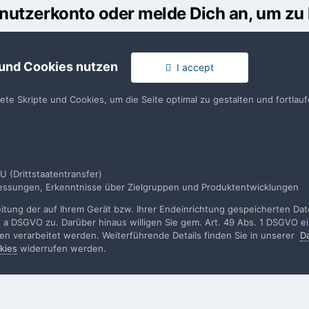
Benutzerkonto oder melde Dich an, um z
usst ein Benutzerkonto haben, um einen Kommentar verfassen zu k
 und Cookies nutzen
I accept
en
llen. Es ist einfach!
Du hast berei
tete Skripte und Cookies, um die Seite optimal zu gestalten und fortla
en
U (Drittstaatentransfer)
smessungen, Erkenntnisse über Zielgruppen und Produktentwicklungen
 Bilder
Deidesheim20221766.jpg
tung der auf Ihrem Gerät bzw. Ihrer Endeinrichtung gespeicherten Daten
. a DSGVO zu. Darüber hinaus willigen Sie gem. Art. 49 Abs. 1 DSGVO ei
rden verarbeitet werden. Weiterführende Details finden Sie in unserer
D
kies
widerrufen werden.
rache
Impressum / Datenschutzerklärung
Nutzungsbedingun