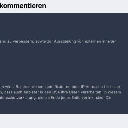
u kommentieren
önnen
Anmelden
ts ein Benutzerkonto? Melde Dich hier an.
ufend zu verbessern, sowie zur Ausspielung von externen Inhalten
Jetzt anmelden
Alle Aktivitäten
 wie z.B. persönlichen Identifikatoren oder IP-Adressen für diese
n, dass auch Anbieter in den USA Ihre Daten verarbeiten. In diesem
atenschutzerklärung
, die am Ende jeder Seite verlinkt sind. Die
gen