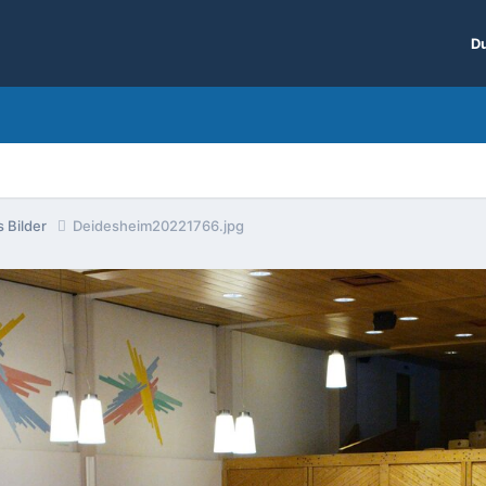
Du
 Bilder
Deidesheim20221766.jpg