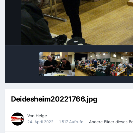
Deidesheim20221766.jpg
Von
Helge
24. April 2022
1.517 Aufrufe
Andere Bilder dieses B