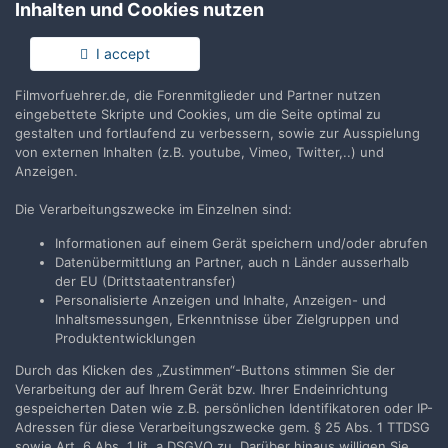
Inhalten und Cookies nutzen
Keine Kommentare vorhanden
I accept
Filmvorfuehrer.de, die Forenmitglieder und Partner nutzen
Erstelle ein Benutzerkonto oder melde Dich
eingebettete Skripte und Cookies, um die Seite optimal zu
an, um zu kommentieren
gestalten und fortlaufend zu verbessern, sowie zur Ausspielung
von externen Inhalten (z.B. youtube, Vimeo, Twitter,..) und
Du musst ein Benutzerkonto haben, um einen Kommentar
Anzeigen.
verfassen zu können
Die Verarbeitungszwecke im Einzelnen sind:
Benutzerkonto erstellen
Informationen auf einem Gerät speichern und/oder abrufen
Datenübermittlung an Partner, auch n Länder ausserhalb
Neues Benutzerkonto für unsere Community erstellen. Es
der EU (Drittstaatentransfer)
ist einfach!
Personalisierte Anzeigen und Inhalte, Anzeigen- und
Inhaltsmessungen, Erkenntnisse über Zielgruppen und
Neues Benutzerkonto erstellen
Produktentwicklungen
Durch das Klicken des „Zustimmen“-Buttons stimmen Sie der
Verarbeitung der auf Ihrem Gerät bzw. Ihrer Endeinrichtung
Anmelden
gespeicherten Daten wie z.B. persönlichen Identifikatoren oder IP-
Du hast bereits ein Benutzerkonto? Melde Dich hier an.
Adressen für diese Verarbeitungszwecke gem. § 25 Abs. 1 TTDSG
sowie Art. 6 Abs. 1 lit. a DSGVO zu. Darüber hinaus willigen Sie