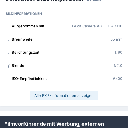
BILDINFORMATIONEN
Aufgenommen mit
Leica Camera AG LEICA M10
Brennweite
35 mm
Belichtungszeit
1/60
Blende
f/2.0
f
ISO-Empfindlichkeit
6400
Alle EXIF-Informationen anzeigen
Teilen
Folgen
1
Filmvorführer.de mit Werbung, externen