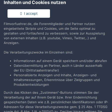
Inhalten und Cookies nutzen
Keine Kommentare vorhanden
I accept
Filmvorfuehrer.de, die Forenmitglieder und Partner nutzen
Erstelle ein Benutzerkonto oder melde Dich
eingebettete Skripte und Cookies, um die Seite optimal zu
an, um zu kommentieren
gestalten und fortlaufend zu verbessern, sowie zur Ausspielung
von externen Inhalten (z.B. youtube, Vimeo, Twitter,..) und
Du musst ein Benutzerkonto haben, um einen Kommentar
Anzeigen.
verfassen zu können
Die Verarbeitungszwecke im Einzelnen sind:
Benutzerkonto erstellen
Informationen auf einem Gerät speichern und/oder abrufen
Datenübermittlung an Partner, auch n Länder ausserhalb
Neues Benutzerkonto für unsere Community erstellen. Es
der EU (Drittstaatentransfer)
ist einfach!
Personalisierte Anzeigen und Inhalte, Anzeigen- und
Inhaltsmessungen, Erkenntnisse über Zielgruppen und
Neues Benutzerkonto erstellen
Produktentwicklungen
Durch das Klicken des „Zustimmen“-Buttons stimmen Sie der
Verarbeitung der auf Ihrem Gerät bzw. Ihrer Endeinrichtung
Anmelden
gespeicherten Daten wie z.B. persönlichen Identifikatoren oder IP-
Du hast bereits ein Benutzerkonto? Melde Dich hier an.
Adressen für diese Verarbeitungszwecke gem. § 25 Abs. 1 TTDSG
sowie Art. 6 Abs. 1 lit. a DSGVO zu. Darüber hinaus willigen Sie