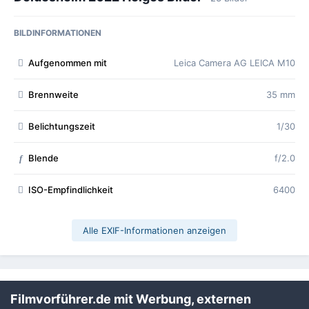
BILDINFORMATIONEN
Aufgenommen mit
Leica Camera AG LEICA M10
Brennweite
35 mm
Belichtungszeit
1/30
Blende
f/2.0
f
ISO-Empfindlichkeit
6400
Alle EXIF-Informationen anzeigen
Teilen
Folgen
1
Filmvorführer.de mit Werbung, externen