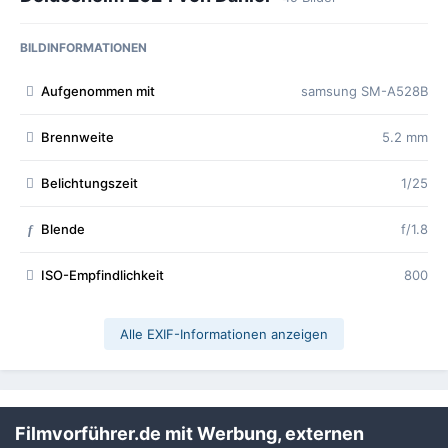
BILDINFORMATIONEN
Aufgenommen mit
samsung SM-A528B
Brennweite
5.2 mm
Belichtungszeit
1/25
Blende
f/1.8
f
ISO-Empfindlichkeit
800
Alle EXIF-Informationen anzeigen
Teilen
Folgen
0
Filmvorführer.de mit Werbung, externen