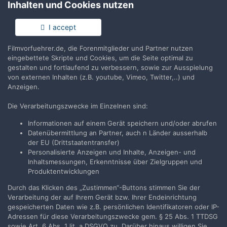
Inhalten und Cookies nutzen
Keine Kommentare vorhanden
I accept
Filmvorfuehrer.de, die Forenmitglieder und Partner nutzen
Erstelle ein Benutzerkonto oder melde Dich
eingebettete Skripte und Cookies, um die Seite optimal zu
an, um zu kommentieren
gestalten und fortlaufend zu verbessern, sowie zur Ausspielung
von externen Inhalten (z.B. youtube, Vimeo, Twitter,..) und
Du musst ein Benutzerkonto haben, um einen Kommentar
Anzeigen.
verfassen zu können
Die Verarbeitungszwecke im Einzelnen sind:
Benutzerkonto erstellen
Informationen auf einem Gerät speichern und/oder abrufen
Datenübermittlung an Partner, auch n Länder ausserhalb
Neues Benutzerkonto für unsere Community erstellen. Es
der EU (Drittstaatentransfer)
ist einfach!
Personalisierte Anzeigen und Inhalte, Anzeigen- und
Inhaltsmessungen, Erkenntnisse über Zielgruppen und
Neues Benutzerkonto erstellen
Produktentwicklungen
Durch das Klicken des „Zustimmen“-Buttons stimmen Sie der
Verarbeitung der auf Ihrem Gerät bzw. Ihrer Endeinrichtung
Anmelden
gespeicherten Daten wie z.B. persönlichen Identifikatoren oder IP-
Du hast bereits ein Benutzerkonto? Melde Dich hier an.
Adressen für diese Verarbeitungszwecke gem. § 25 Abs. 1 TTDSG
sowie Art. 6 Abs. 1 lit. a DSGVO zu. Darüber hinaus willigen Sie