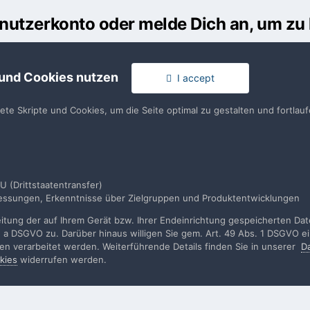
Benutzerkonto oder melde Dich an, um z
usst ein Benutzerkonto haben, um einen Kommentar verfassen zu k
 und Cookies nutzen
I accept
en
llen. Es ist einfach!
Du hast berei
tete Skripte und Cookies, um die Seite optimal zu gestalten und fortla
en
U (Drittstaatentransfer)
smessungen, Erkenntnisse über Zielgruppen und Produktentwicklungen
lei
DSC_0115.JPG
tung der auf Ihrem Gerät bzw. Ihrer Endeinrichtung gespeicherten Daten
. a DSGVO zu. Darüber hinaus willigen Sie gem. Art. 49 Abs. 1 DSGVO ei
rden verarbeitet werden. Weiterführende Details finden Sie in unserer
D
kies
widerrufen werden.
rache
Impressum / Datenschutzerklärung
Nutzungsbedingun