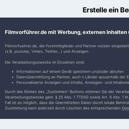
Erstelle ein 
Du m
Filmvorführer.de mit Werbung, externen Inhalten
Benutzerkonto erstell
Neues Benutzerkonto für unsere Community erste
Filmvorfuehrer.de, die Forenmitglieder und Partner nutzen eingebet
(z.B. youtube, Vimeo, Twitter,..) und Anzeigen.
Neues Benutzerkonto erstell
Die Verarbeitungszwecke im Einzelnen sind:
Informationen auf einem Gerät speichern und/oder abrufen
Datenübermittlung an Partner, auch n Länder ausserhalb der E
Personalisierte Anzeigen und Inhalte, Anzeigen- und Inhalt
Startseite
Galerie
Alben von Mitglieder
TK-Chris´s Filmaller
Durch das Klicken des „Zustimmen“-Buttons stimmen Sie der Verarbei
Verarbeitungszwecke gem. § 25 Abs. 1 TTDSG sowie Art. 6 Abs. 1 lit
Fall ist es möglich, dass die übermittelten Daten durch lokale Behö
Filmvorführer.de via Google durchsuchen:
Zustimmung kann jederzeit durch Löschen des entsprechenden
Coo
Sp