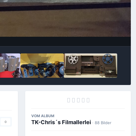
Bildwerkzeuge
VOM ALBUM
TK-Chris´s Filmallerlei
0
· 88 Bilder