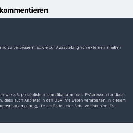
u kommentieren
önnen
Anmelden
ts ein Benutzerkonto? Melde Dich hier an.
ufend zu verbessern, sowie zur Ausspielung von externen Inhalten
Jetzt anmelden
Alle Aktivitäten
 wie z.B. persönlichen Identifikatoren oder IP-Adressen für diese
n, dass auch Anbieter in den USA Ihre Daten verarbeiten. In diesem
atenschutzerklärung
, die am Ende jeder Seite verlinkt sind. Die
gen