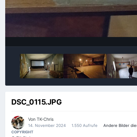
DSC_0115.JPG
Von
TK-Chris
14. November 2024
1.550 Aufrufe
Andere Bilder di
COPYRIGHT