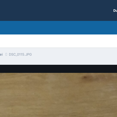
Du
lei
DSC_0115.JPG