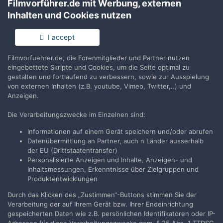
Filmvorführer.de mit Werbung, externen
Teilen
Folgen
1
Inhalten und Cookies nutzen
I accept
Keine Kommentare vorhanden
Filmvorfuehrer.de, die Forenmitglieder und Partner nutzen
Erstelle ein Benutzerkonto oder melde Dich
eingebettete Skripte und Cookies, um die Seite optimal zu
gestalten und fortlaufend zu verbessern, sowie zur Ausspielung
an, um zu kommentieren
von externen Inhalten (z.B. youtube, Vimeo, Twitter,..) und
Anzeigen.
Du musst ein Benutzerkonto haben, um einen Kommentar
verfassen zu können
Die Verarbeitungszwecke im Einzelnen sind:
Informationen auf einem Gerät speichern und/oder abrufen
Benutzerkonto erstellen
Datenübermittlung an Partner, auch n Länder ausserhalb
Neues Benutzerkonto für unsere Community erstellen. Es
der EU (Drittstaatentransfer)
ist einfach!
Personalisierte Anzeigen und Inhalte, Anzeigen- und
Inhaltsmessungen, Erkenntnisse über Zielgruppen und
Neues Benutzerkonto erstellen
Produktentwicklungen
Durch das Klicken des „Zustimmen“-Buttons stimmen Sie der
Verarbeitung der auf Ihrem Gerät bzw. Ihrer Endeinrichtung
Anmelden
gespeicherten Daten wie z.B. persönlichen Identifikatoren oder IP-
Du hast bereits ein Benutzerkonto? Melde Dich hier an.
Adressen für diese Verarbeitungszwecke gem. § 25 Abs. 1 TTDSG