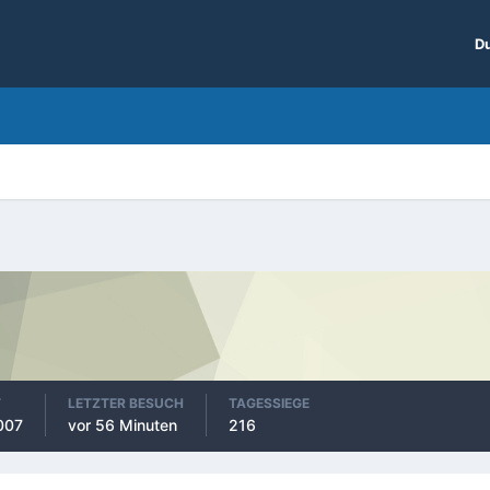
Du
T
LETZTER BESUCH
TAGESSIEGE
007
vor 56 Minuten
216