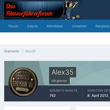
Forum
Galerie
Aktivitäten
Umsehen
Rangliste
Startseite
Alex35
Alex35
Mitglieder
GESAMTE INHALTE
BENUTZER SEI
742
8. April 2012