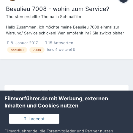
Beaulieu 7008 - wohin zum Service?
Thorsten
erstellte Thema in
Schmalfilm
Hallo Zusammen, ich möchte meine Beaulieu 7008 einmal zur
Wartung/ Service schicken! Wen empfehlt Ihr? Sie zwickt bisher
nicht, läuft an sich prima, aber ich möchte, daß das eben auch
8. Januar 2017
15 Antworten
noch sehr lange so bleibt und denke eine "Inspektion" kann ja
(und 4 weitere)
beaulieu
7008
nicht schaden (ja, ich liebe diese französ...
Filmvorführer.de via Google durchsuchen:
Filmvorführer.de mit Werbung, externen
Inhalten und Cookies nutzen
Sprache
Impressum / Datenschutzerklärung
I accept
Nutzungsbedingungen
Realisierung: IN-Solution
Filmvorfuehrer.de, die Forenmitglieder und Partner nutzen
Powered by Invision Community