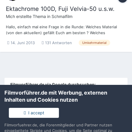
Ektachrome 100D, Fuji Velvia-50 u.s.w.
Mich
erstellte Thema in
Schmalfilm
Hallo, einfach mal eine Frage in die Runde: Welches Material
(von den aktuellen) gefällt Euch am besten ? Welches
Umkehrmaterial verwendet ihr hauptsächlich ? (Bitte Preis nicht
14. Juni 2013
131 Antworten
Umkehrmaterial
unbedingt beachten)
Filmvorführer.de via Google durchsuchen:
Filmvorführer.de mit Werbung, externen
Inhalten und Cookies nutzen
Sprache
Impressum / Datenschutzerklärung
Nutzungsbedingungen
I accept
Realisierung: IN-Solution
Powered by Invision Community
Filmvorfuehrer.de, die Forenmitglieder und Partner nutzen
eingebettete Skripte und Cookies, um die Seite optimal zu