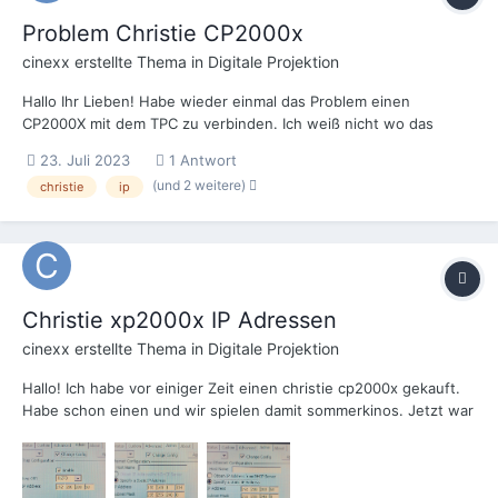
Problem Christie CP2000x
cinexx
erstellte Thema in
Digitale Projektion
Hallo Ihr Lieben! Habe wieder einmal das Problem einen
CP2000X mit dem TPC zu verbinden. Ich weiß nicht wo das
Problem liegt. Über den RS232 komm ich ohne Probleme in die
23. Juli 2023
1 Antwort
Kiste rein und kann die IP auslesen. Allerdings lässt sich am TPC
(und 2 weitere)
christie
ip
die IP nicht än...
Christie xp2000x IP Adressen
cinexx
erstellte Thema in
Digitale Projektion
Hallo! Ich habe vor einiger Zeit einen christie cp2000x gekauft.
Habe schon einen und wir spielen damit sommerkinos. Jetzt war
leider bei dem 2. Den ich gekauft habe kein steuerbildschirm
dabei. Heute hab ich versucht mit meinem Bildschirm vom
anderen cp den neuen projektor e...