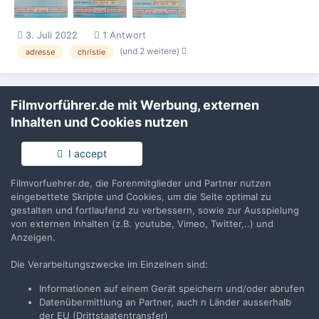
3. Juli 2022
1 Antwort
(und 2 weitere)
adresse
christie
Filmvorführer.de mit Werbung, externen
Inhalten und Cookies nutzen
Filmvorführer.de via Google durchsuchen:
I accept
Filmvorfuehrer.de, die Forenmitglieder und Partner nutzen
eingebettete Skripte und Cookies, um die Seite optimal zu
Sprache
Impressum / Datenschutzerklärung
gestalten und fortlaufend zu verbessern, sowie zur Ausspielung
Nutzungsbedingungen
von externen Inhalten (z.B. youtube, Vimeo, Twitter,..) und
Anzeigen.
Realisierung: IN-Solution
Powered by Invision Community
Die Verarbeitungszwecke im Einzelnen sind:
Informationen auf einem Gerät speichern und/oder abrufen
Datenübermittlung an Partner, auch n Länder ausserhalb
der EU (Drittstaatentransfer)