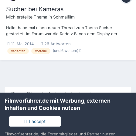
Sucher bei Kameras
Mich
erstellte Thema in
Schmalfilm
Hallo, habe mal einen neuen Thread zum Thema Sucher
gestartet. Im Forum war die Rede z.B. von dem Display der
Logmar. Das und auch die Sucher bei den verschiedensten
11. Mai 2014
26 Antworten
Kameras zu vergleichen finde ich interessant. Welche Kameras
(und 6 weitere)
Varianten
Vorteile
haben Eurer Meinung nach den besten bzw. ungünstigsten
Suche...
Filmvorführer.de via Google durchsuchen:
Filmvorführer.de mit Werbung, externen
Inhalten und Cookies nutzen
Sprache
Impressum / Datenschutzerklärung
I accept
Nutzungsbedingungen
Realisierung: IN-Solution
Filmvorfuehrer.de, die Forenmitglieder und Partner nutzen
Powered by Invision Community