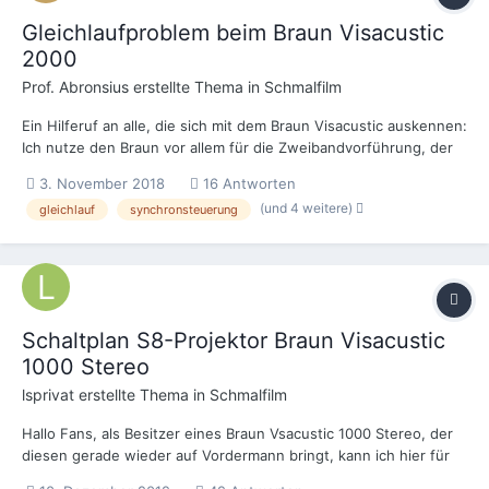
Gleichlaufproblem beim Braun Visacustic
2000
Prof. Abronsius
erstellte Thema in
Schmalfilm
Ein Hilferuf an alle, die sich mit dem Braun Visacustic auskennen:
Ich nutze den Braun vor allem für die Zweibandvorführung, der
Ton wird vom USB-Stick zugespielt, das Steuersignal ist im 5.1-
3. November 2018
16 Antworten
Ton (dts) enthalten. Bisher hat dieses System absolut
(und 4 weitere)
gleichlauf
synchronsteuerung
zuverlässig funktioniert. Heute habe ich testweise ein...
Schaltplan S8-Projektor Braun Visacustic
1000 Stereo
lsprivat
erstellte Thema in
Schmalfilm
Hallo Fans, als Besitzer eines Braun Vsacustic 1000 Stereo, der
diesen gerade wieder auf Vordermann bringt, kann ich hier für
Interessenten eine Kostenlose Kopie des Schaltplans (als Datei)