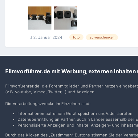
2. Januar 2024
foto
zu verschenken
Filmvorführer.de mit Werbung, externen Inhalten
Startseite
Suche
Filmvorfuehrer.de, die Forenmitglieder und Partner nutzen eingebet
(z.B. youtube, Vimeo, Twitter,..) und Anzeigen.
Filmvorführer.de via Google durchsuchen:
Die Verarbeitungszwecke im Einzelnen sind:
Informationen auf einem Gerät speichern und/oder abrufen
Sp
Datenübermittlung an Partner, auch n Länder ausserhalb der E
Personalisierte Anzeigen und Inhalte, Anzeigen- und Inhalt
Durch das Klicken des „Zustimmen“-Buttons stimmen Sie der Verarbei