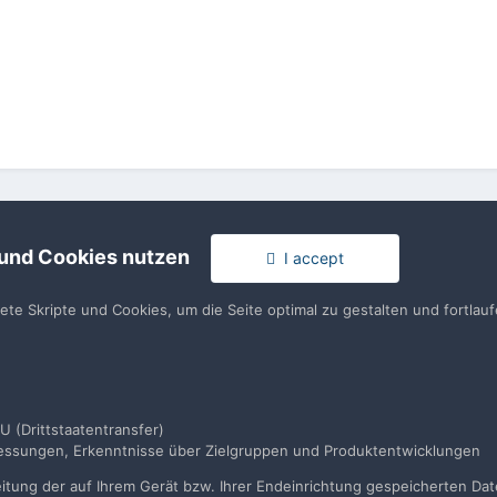
 und Cookies nutzen
I accept
tete Skripte und Cookies, um die Seite optimal zu gestalten und fortla
rache
Impressum / Datenschutzerklärung
Nutzungsbedingun
U (Drittstaatentransfer)
smessungen, Erkenntnisse über Zielgruppen und Produktentwicklungen
Realisierung: IN-Solution
Powered by Invision Community
tung der auf Ihrem Gerät bzw. Ihrer Endeinrichtung gespeicherten Daten