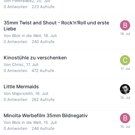
Von
Filmfreak82
,
20. Juli
0
Antworten
223
Aufrufe
35mm Twist and Shout - Rock'n'Roll und erste
Liebe
Von
Blick in die Welt
,
18. Juli
0
Antworten
240
Aufrufe
Kinostühle zu verschenken
Von
ChrisL
,
17. Juli
0
Antworten
472
Aufrufe
Little Mermaids
Von
Majorsmith
,
16. Juli
0
Antworten
262
Aufrufe
Minolta Werbefilm 35mm Bildnegativ
Von
Blick in die Welt
,
15. Juli
0
Antworten
246
Aufrufe