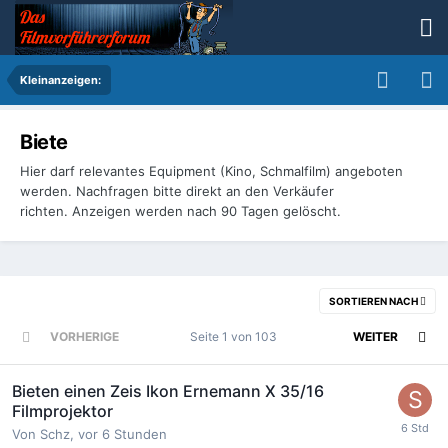
Kleinanzeigen:
Biete
Hier darf relevantes Equipment (Kino, Schmalfilm) angeboten
werden. Nachfragen bitte direkt an den Verkäufer
richten. Anzeigen werden nach 90 Tagen gelöscht.
SORTIEREN NACH
VORHERIGE
Seite 1 von 103
WEITER
Bieten einen Zeis Ikon Ernemann X 35/16
Filmprojektor
Von
Schz
,
vor 6 Stunden