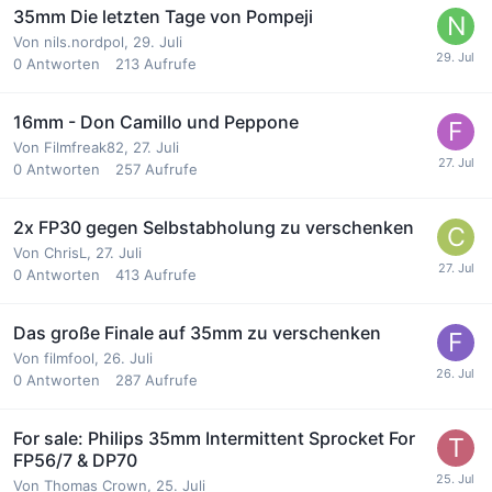
35mm Die letzten Tage von Pompeji
Von
nils.nordpol
,
29. Juli
0
Antworten
213
Aufrufe
16mm - Don Camillo und Peppone
Von
Filmfreak82
,
27. Juli
0
Antworten
257
Aufrufe
2x FP30 gegen Selbstabholung zu verschenken
Von
ChrisL
,
27. Juli
0
Antworten
413
Aufrufe
Das große Finale auf 35mm zu verschenken
Von
filmfool
,
26. Juli
0
Antworten
287
Aufrufe
For sale: Philips 35mm Intermittent Sprocket For
FP56/7 & DP70
Von
Thomas Crown
,
25. Juli