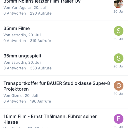
35mm Nolans letzter Film Trailer OV
Von
Yuri Aguilar
,
20. Juli
0
Antworten
290
Aufrufe
35mm Filme
Von
satrodin
,
20. Juli
0
Antworten
319
Aufrufe
35mm ungespielt
Von
satrodin
,
20. Juli
0
Antworten
333
Aufrufe
Transportkoffer für BAUER Studioklasse Super-8
Projektoren
Von
Gizmo
,
20. Juli
0
Antworten
196
Aufrufe
16mm Film - Ernst Thälmann, Führer seiner
Klasse