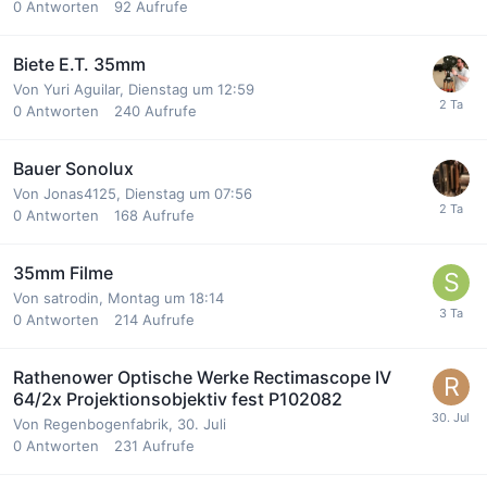
0
Antworten
92
Aufrufe
Biete E.T. 35mm
Von
Yuri Aguilar
,
Dienstag um 12:59
0
Antworten
240
Aufrufe
Bauer Sonolux
Von
Jonas4125
,
Dienstag um 07:56
0
Antworten
168
Aufrufe
35mm Filme
Von
satrodin
,
Montag um 18:14
0
Antworten
214
Aufrufe
Rathenower Optische Werke Rectimascope IV
64/2x Projektionsobjektiv fest P102082
Von
Regenbogenfabrik
,
30. Juli
0
Antworten
231
Aufrufe