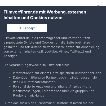
CRU DX115 DCP Carrier MoveDock PC
Filmvorführer.de mit Werbung, externen
Festplatten Adapter
Inhalten und Cookies nutzen
Von
user73
,
14. Juli
0
Antworten
215
Aufrufe
I accept
Super 8 Heinz Rühmann - Quax, der Bruchpilot
Filmvorfuehrer.de, die Forenmitglieder und Partner nutzen
Von
Super8friend
,
14. Juli
eingebettete Skripte und Cookies, um die Seite optimal zu
0
Antworten
250
Aufrufe
gestalten und fortlaufend zu verbessern, sowie zur Ausspielung
von externen Inhalten (z.B. youtube, Vimeo, Twitter,..) und
Anzeigen.
VORHERIGE
Seite 1 von 103
WEITER
Die Verarbeitungszwecke im Einzelnen sind:
Informationen auf einem Gerät speichern und/oder abrufen
Folgen
Datenübermittlung an Partner, auch n Länder ausserhalb
16
der EU (Drittstaatentransfer)
Personalisierte Anzeigen und Inhalte, Anzeigen- und
Inhaltsmessungen, Erkenntnisse über Zielgruppen und
Produktentwicklungen
Filmvorführer.de via Google durchsuchen:
Durch das Klicken des „Zustimmen“-Buttons stimmen Sie der