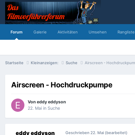
Forum
Galerie
Aktivitäten
Umsehen
Rangliste
Startseite
Kleinanzeigen:
Suche
Airscreen - Hochdruckpu
Airscreen - Hochdruckpumpe
Von
eddy eddyson
22. Mai
in
Suche
eddy eddyson
Geschrieben
22. Mai
(bearbeitet)