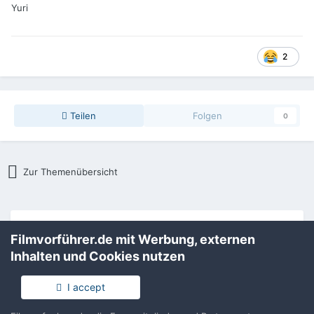
Yuri
2
Teilen
Folgen
0
Zur Themenübersicht
Filmvorführer.de via Google durchsuchen:
Filmvorführer.de mit Werbung, externen
Inhalten und Cookies nutzen
Sprache
Impressum / Datenschutzerklärung
I accept
Nutzungsbedingungen
Realisierung: IN-Solution