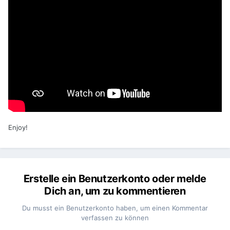
Enjoy!
Erstelle ein Benutzerkonto oder melde
Dich an, um zu kommentieren
Du musst ein Benutzerkonto haben, um einen Kommentar
verfassen zu können