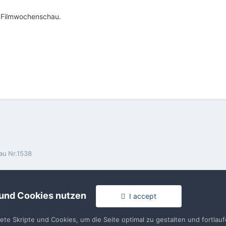
r Filmwochenschau.
au Nr.1538
 und Cookies nutzen
I accept
tete Skripte und Cookies, um die Seite optimal zu gestalten und fortla
rache
Impressum / Datenschutzerklärung
Nutzungsbedingun