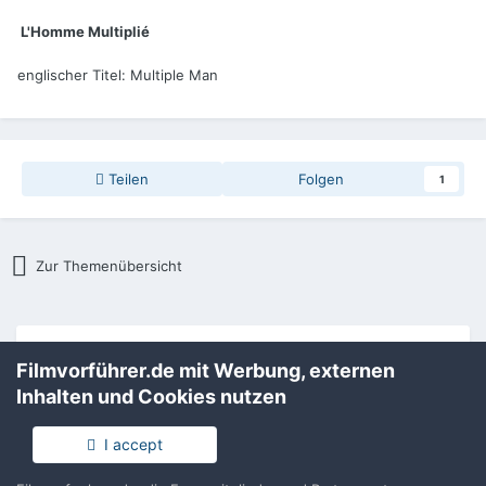
L'Homme Multiplié
englischer Titel: Multiple Man
Teilen
Folgen
1
Zur Themenübersicht
Filmvorführer.de via Google durchsuchen:
Filmvorführer.de mit Werbung, externen
Inhalten und Cookies nutzen
Sprache
Impressum / Datenschutzerklärung
I accept
Nutzungsbedingungen
Realisierung: IN-Solution