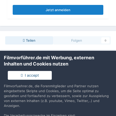
Jetzt anmelden
Teilen
Folgen
0
Filmvorführer.de mit Werbung, externen
Zur Themenübersicht
Inhalten und Cookies nutzen
I accept
Filmvorführer.de via Google durchsuchen:
Filmvorfuehrer.de, die Forenmitglieder und Partner nutzen
eingebettete Skripte und Cookies, um die Seite optimal zu
gestalten und fortlaufend zu verbessern, sowie zur Ausspielung
Sprache
Impressum / Datenschutzerklärung
von externen Inhalten (z.B. youtube, Vimeo, Twitter,..) und
Anzeigen.
Nutzungsbedingungen
Realisierung: IN-Solution
Die Verarbeitungszwecke im Einzelnen sind: