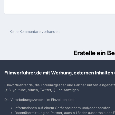
Keine Kommentare vorhanden
Erstelle ein 
Du m
Filmvorführer.de mit Werbung, externen Inhalten
Benutzerkonto erstell
Neues Benutzerkonto für unsere Community erste
Filmvorfuehrer.de, die Forenmitglieder und Partner nutzen eingebet
(z.B. youtube, Vimeo, Twitter,..) und Anzeigen.
Neues Benutzerkonto erstell
Die Verarbeitungszwecke im Einzelnen sind:
Informationen auf einem Gerät speichern und/oder abrufen
Datenübermittlung an Partner, auch n Länder ausserhalb der E