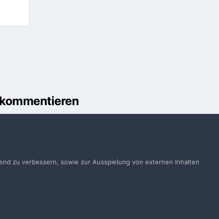
u kommentieren
önnen
Anmelden
ts ein Benutzerkonto? Melde Dich hier an.
ufend zu verbessern, sowie zur Ausspielung von externen Inhalten
Jetzt anmelden