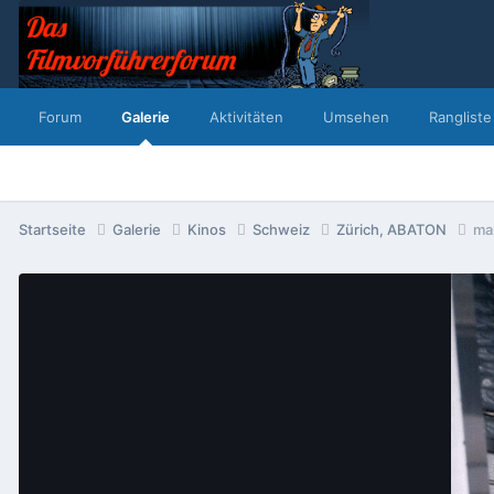
Forum
Galerie
Aktivitäten
Umsehen
Rangliste
Startseite
Galerie
Kinos
Schweiz
Zürich, ABATON
max