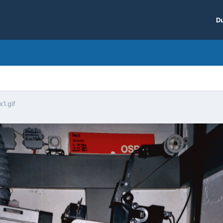
Du
1.gif