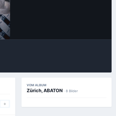
Bildwerkzeuge
VOM ALBUM
Zürich, ABATON
· 8 Bilder
0