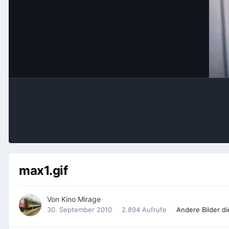
max1.gif
Von
Kino Mirage
30. September 2010
2.894 Aufrufe
Andere Bilder d