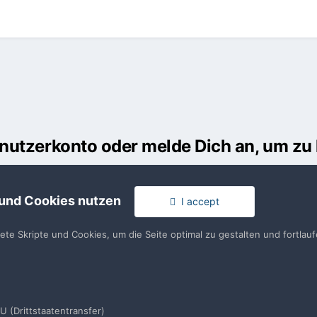
Benutzerkonto oder melde Dich an, um z
usst ein Benutzerkonto haben, um einen Kommentar verfassen zu k
 und Cookies nutzen
I accept
en
llen. Es ist einfach!
Du hast berei
tete Skripte und Cookies, um die Seite optimal zu gestalten und fortla
en
U (Drittstaatentransfer)