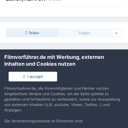
Teilen
Folgen
0
Keine Kommentare vorhanden
Filmvorführer.de mit Werbung, externen
Inhalten und Cookies nutzen
Erstelle ein Benutzerkonto oder melde Dich
an, um zu kommentieren
I accept
Du musst ein Benutzerkonto haben, um einen Kommentar
Filmvorfuehrer.de, die Forenmitglieder und Partner nutzen
verfassen zu können
eingebettete Skripte und Cookies, um die Seite optimal zu
gestalten und fortlaufend zu verbessern, sowie zur Ausspielung
von externen Inhalten (z.B. youtube, Vimeo, Twitter,..) und
Benutzerkonto erstellen
Anzeigen.
Neues Benutzerkonto für unsere Community erstellen. Es
ist einfach!
Die Verarbeitungszwecke im Einzelnen sind: