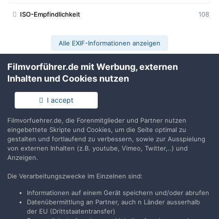
ISO-Empfindlichkeit
108
Alle EXIF-Informationen anzeigen
Filmvorführer.de mit Werbung, externen
Inhalten und Cookies nutzen
Teilen
Folgen
1
I accept
Filmvorfuehrer.de, die Forenmitglieder und Partner nutzen
Keine Kommentare vorhanden
eingebettete Skripte und Cookies, um die Seite optimal zu
gestalten und fortlaufend zu verbessern, sowie zur Ausspielung
von externen Inhalten (z.B. youtube, Vimeo, Twitter,..) und
Erstelle ein Benutzerkonto oder melde Dich
Anzeigen.
an, um zu kommentieren
Die Verarbeitungszwecke im Einzelnen sind:
Du musst ein Benutzerkonto haben, um einen Kommentar
verfassen zu können
Informationen auf einem Gerät speichern und/oder abrufen
Datenübermittlung an Partner, auch n Länder ausserhalb
der EU (Drittstaatentransfer)
Benutzerkonto erstellen