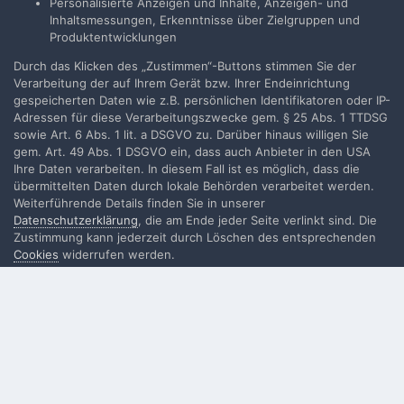
Personalisierte Anzeigen und Inhalte, Anzeigen- und
Neues Benutzerkonto für unsere Community erstellen. Es
Inhaltsmessungen, Erkenntnisse über Zielgruppen und
ist einfach!
Produktentwicklungen
Durch das Klicken des „Zustimmen“-Buttons stimmen Sie der
Neues Benutzerkonto erstellen
Verarbeitung der auf Ihrem Gerät bzw. Ihrer Endeinrichtung
gespeicherten Daten wie z.B. persönlichen Identifikatoren oder IP-
Adressen für diese Verarbeitungszwecke gem. § 25 Abs. 1 TTDSG
Anmelden
sowie Art. 6 Abs. 1 lit. a DSGVO zu. Darüber hinaus willigen Sie
gem. Art. 49 Abs. 1 DSGVO ein, dass auch Anbieter in den USA
Du hast bereits ein Benutzerkonto? Melde Dich hier an.
Ihre Daten verarbeiten. In diesem Fall ist es möglich, dass die
übermittelten Daten durch lokale Behörden verarbeitet werden.
Jetzt anmelden
Weiterführende Details finden Sie in unserer
Datenschutzerklärung
, die am Ende jeder Seite verlinkt sind. Die
Zustimmung kann jederzeit durch Löschen des entsprechenden
Cookies
widerrufen werden.
Filmvorführer.de via Google durchsuchen:
Sprache
Impressum / Datenschutzerklärung
Nutzungsbedingungen
Realisierung: IN-Solution