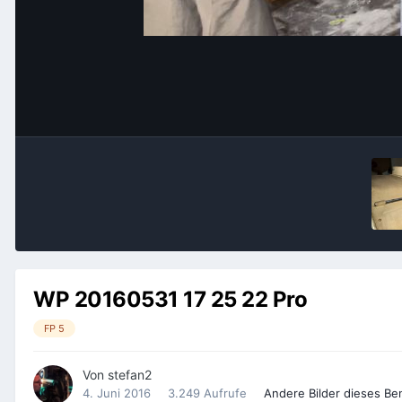
WP 20160531 17 25 22 Pro
FP 5
Von
stefan2
4. Juni 2016
3.249 Aufrufe
Andere Bilder dieses B