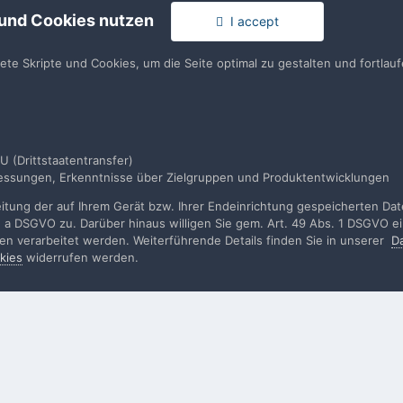
 und Cookies nutzen
I accept
en
llen. Es ist einfach!
Du hast berei
tete Skripte und Cookies, um die Seite optimal zu gestalten und fortla
en
U (Drittstaatentransfer)
smessungen, Erkenntnisse über Zielgruppen und Produktentwicklungen
531 17 25 22 Pro
tung der auf Ihrem Gerät bzw. Ihrer Endeinrichtung gespeicherten Daten
. a DSGVO zu. Darüber hinaus willigen Sie gem. Art. 49 Abs. 1 DSGVO ei
rden verarbeitet werden. Weiterführende Details finden Sie in unserer
D
kies
widerrufen werden.
rache
Impressum / Datenschutzerklärung
Nutzungsbedingun
Realisierung: IN-Solution
Powered by Invision Community