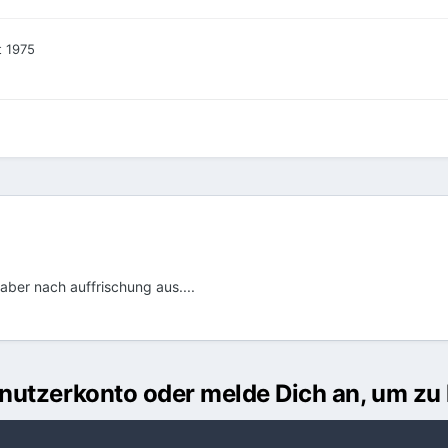
t 1975
aber nach auffrischung aus....
Benutzerkonto oder melde Dich an, um z
usst ein Benutzerkonto haben, um einen Kommentar verfassen zu k