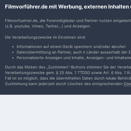
Filmvorführer.de mit Werbung, externen Inhalten
Benutzerkonto erstell
Neues Benutzerkonto für unsere Community erste
Filmvorfuehrer.de, die Forenmitglieder und Partner nutzen eingebet
(z.B. youtube, Vimeo, Twitter,..) und Anzeigen.
Neues Benutzerkonto erstell
Die Verarbeitungszwecke im Einzelnen sind:
Informationen auf einem Gerät speichern und/oder abrufen
Datenübermittlung an Partner, auch n Länder ausserhalb der E
Personalisierte Anzeigen und Inhalte, Anzeigen- und Inhalt
Startseite
Galerie
Alben von Mitglieder
Phillips
WP 20160
Durch das Klicken des „Zustimmen“-Buttons stimmen Sie der Verarbei
Verarbeitungszwecke gem. § 25 Abs. 1 TTDSG sowie Art. 6 Abs. 1 lit
Fall ist es möglich, dass die übermittelten Daten durch lokale Behö
Filmvorführer.de via Google durchsuchen:
Zustimmung kann jederzeit durch Löschen des entsprechenden
Coo
Sp