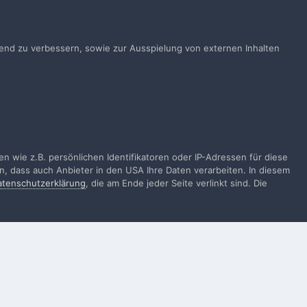
Anmelden
ts ein Benutzerkonto? Melde Dich hier an.
ufend zu verbessern, sowie zur Ausspielung von externen Inhalten
Jetzt anmelden
Alle Aktivitäten
 wie z.B. persönlichen Identifikatoren oder IP-Adressen für diese
n, dass auch Anbieter in den USA Ihre Daten verarbeiten. In diesem
atenschutzerklärung
, die am Ende jeder Seite verlinkt sind. Die
gen