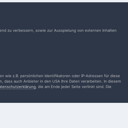
önnen
Anmelden
ts ein Benutzerkonto? Melde Dich hier an.
ufend zu verbessern, sowie zur Ausspielung von externen Inhalten
Jetzt anmelden
Alle Aktivitäten
 wie z.B. persönlichen Identifikatoren oder IP-Adressen für diese
n, dass auch Anbieter in den USA Ihre Daten verarbeiten. In diesem
atenschutzerklärung
, die am Ende jeder Seite verlinkt sind. Die
gen