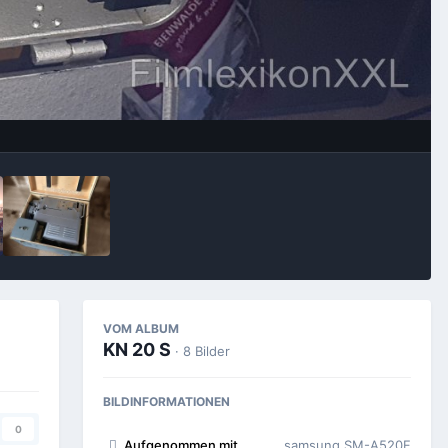
Bildwerkzeuge
VOM ALBUM
KN 20 S
· 8 Bilder
BILDINFORMATIONEN
0
Aufgenommen mit
samsung SM-A520F