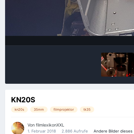
KN20S
kn20s
35mm
filmprojektor
tk35
Von
filmlexikonXXL
1. Februar 2018
2.886 Aufrufe
Andere Bilder dieses