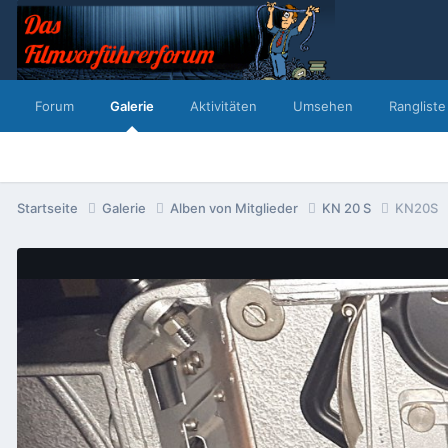
Forum
Galerie
Aktivitäten
Umsehen
Rangliste
Startseite
Galerie
Alben von Mitglieder
KN 20 S
KN20S