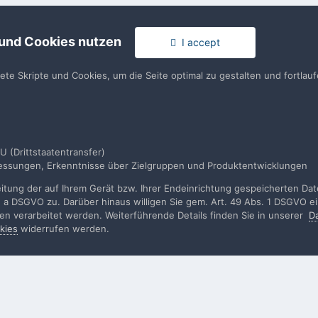
usst ein Benutzerkonto haben, um einen Kommentar verfassen zu k
 und Cookies nutzen
I accept
en
llen. Es ist einfach!
Du hast berei
tete Skripte und Cookies, um die Seite optimal zu gestalten und fortla
en
U (Drittstaatentransfer)
smessungen, Erkenntnisse über Zielgruppen und Produktentwicklungen
tung der auf Ihrem Gerät bzw. Ihrer Endeinrichtung gespeicherten Daten
. a DSGVO zu. Darüber hinaus willigen Sie gem. Art. 49 Abs. 1 DSGVO ei
rden verarbeitet werden. Weiterführende Details finden Sie in unserer
D
kies
widerrufen werden.
rache
Impressum / Datenschutzerklärung
Nutzungsbedingun
Realisierung: IN-Solution
Powered by Invision Community