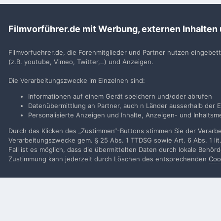
Du m
Filmvorführer.de mit Werbung, externen Inhalten
Benutzerkonto erstell
Neues Benutzerkonto für unsere Community erste
Filmvorfuehrer.de, die Forenmitglieder und Partner nutzen eingebet
(z.B. youtube, Vimeo, Twitter,..) und Anzeigen.
Neues Benutzerkonto erstell
Die Verarbeitungszwecke im Einzelnen sind:
Informationen auf einem Gerät speichern und/oder abrufen
Datenübermittlung an Partner, auch n Länder ausserhalb der E
Personalisierte Anzeigen und Inhalte, Anzeigen- und Inhalt
Startseite
Galerie
Alben von Mitglieder
KN 20 S
KN20S
Durch das Klicken des „Zustimmen“-Buttons stimmen Sie der Verarbei
Verarbeitungszwecke gem. § 25 Abs. 1 TTDSG sowie Art. 6 Abs. 1 lit
Fall ist es möglich, dass die übermittelten Daten durch lokale Behö
Filmvorführer.de via Google durchsuchen:
Zustimmung kann jederzeit durch Löschen des entsprechenden
Coo
Sp