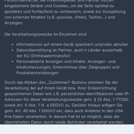
Filmvorfuehrer.de, die Forenmitglieder und Partner nutzen
an, um zu kommentieren
eingebettete Skripte und Cookies, um die Seite optimal zu
gestalten und fortlaufend zu verbessern, sowie zur Ausspielung
Du musst ein Benutzerkonto haben, um einen Kommentar
von externen Inhalten (z.B. youtube, Vimeo, Twitter,..) und
verfassen zu können
Anzeigen.
Benutzerkonto erstellen
Die Verarbeitungszwecke im Einzelnen sind:
Neues Benutzerkonto für unsere Community erstellen. Es
Informationen auf einem Gerät speichern und/oder abrufen
ist einfach!
Datenübermittlung an Partner, auch n Länder ausserhalb
der EU (Drittstaatentransfer)
Neues Benutzerkonto erstellen
Personalisierte Anzeigen und Inhalte, Anzeigen- und
Inhaltsmessungen, Erkenntnisse über Zielgruppen und
Produktentwicklungen
Anmelden
Durch das Klicken des „Zustimmen“-Buttons stimmen Sie der
Du hast bereits ein Benutzerkonto? Melde Dich hier an.
Verarbeitung der auf Ihrem Gerät bzw. Ihrer Endeinrichtung
gespeicherten Daten wie z.B. persönlichen Identifikatoren oder IP-
Adressen für diese Verarbeitungszwecke gem. § 25 Abs. 1 TTDSG
Jetzt anmelden
sowie Art. 6 Abs. 1 lit. a DSGVO zu. Darüber hinaus willigen Sie
gem. Art. 49 Abs. 1 DSGVO ein, dass auch Anbieter in den USA
Ihre Daten verarbeiten. In diesem Fall ist es möglich, dass die
übermittelten Daten durch lokale Behörden verarbeitet werden.
Weiterführende Details finden Sie in unserer
Filmvorführer.de via Google durchsuchen:
Datenschutzerklärung
, die am Ende jeder Seite verlinkt sind. Die