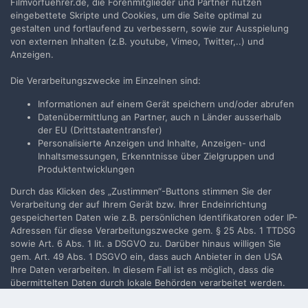
Filmvorfuehrer.de, die Forenmitglieder und Partner nutzen
an, um zu kommentieren
eingebettete Skripte und Cookies, um die Seite optimal zu
gestalten und fortlaufend zu verbessern, sowie zur Ausspielung
Du musst ein Benutzerkonto haben, um einen Kommentar
von externen Inhalten (z.B. youtube, Vimeo, Twitter,..) und
verfassen zu können
Anzeigen.
Benutzerkonto erstellen
Die Verarbeitungszwecke im Einzelnen sind:
Neues Benutzerkonto für unsere Community erstellen. Es
Informationen auf einem Gerät speichern und/oder abrufen
ist einfach!
Datenübermittlung an Partner, auch n Länder ausserhalb
der EU (Drittstaatentransfer)
Personalisierte Anzeigen und Inhalte, Anzeigen- und
Neues Benutzerkonto erstellen
Inhaltsmessungen, Erkenntnisse über Zielgruppen und
Produktentwicklungen
Anmelden
Durch das Klicken des „Zustimmen“-Buttons stimmen Sie der
Du hast bereits ein Benutzerkonto? Melde Dich hier an.
Verarbeitung der auf Ihrem Gerät bzw. Ihrer Endeinrichtung
gespeicherten Daten wie z.B. persönlichen Identifikatoren oder IP-
Adressen für diese Verarbeitungszwecke gem. § 25 Abs. 1 TTDSG
Jetzt anmelden
sowie Art. 6 Abs. 1 lit. a DSGVO zu. Darüber hinaus willigen Sie
gem. Art. 49 Abs. 1 DSGVO ein, dass auch Anbieter in den USA
Ihre Daten verarbeiten. In diesem Fall ist es möglich, dass die
übermittelten Daten durch lokale Behörden verarbeitet werden.
Weiterführende Details finden Sie in unserer
Filmvorführer.de via Google durchsuchen: