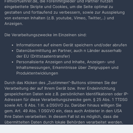
Filmvorfuehrer.de, die Forenmitglieder und Partner nutzen
an, um zu kommentieren
eingebettete Skripte und Cookies, um die Seite optimal zu
gestalten und fortlaufend zu verbessern, sowie zur Ausspielung
Du musst ein Benutzerkonto haben, um einen Kommentar
von externen Inhalten (z.B. youtube, Vimeo, Twitter,..) und
verfassen zu können
Anzeigen.
Benutzerkonto erstellen
Die Verarbeitungszwecke im Einzelnen sind:
Neues Benutzerkonto für unsere Community erstellen. Es
Informationen auf einem Gerät speichern und/oder abrufen
ist einfach!
Datenübermittlung an Partner, auch n Länder ausserhalb
der EU (Drittstaatentransfer)
Personalisierte Anzeigen und Inhalte, Anzeigen- und
Neues Benutzerkonto erstellen
Inhaltsmessungen, Erkenntnisse über Zielgruppen und
Produktentwicklungen
Anmelden
Durch das Klicken des „Zustimmen“-Buttons stimmen Sie der
Du hast bereits ein Benutzerkonto? Melde Dich hier an.
Verarbeitung der auf Ihrem Gerät bzw. Ihrer Endeinrichtung
gespeicherten Daten wie z.B. persönlichen Identifikatoren oder IP-
Adressen für diese Verarbeitungszwecke gem. § 25 Abs. 1 TTDSG
Jetzt anmelden
sowie Art. 6 Abs. 1 lit. a DSGVO zu. Darüber hinaus willigen Sie
gem. Art. 49 Abs. 1 DSGVO ein, dass auch Anbieter in den USA
Ihre Daten verarbeiten. In diesem Fall ist es möglich, dass die
übermittelten Daten durch lokale Behörden verarbeitet werden.
Weiterführende Details finden Sie in unserer
Filmvorführer.de via Google durchsuchen: