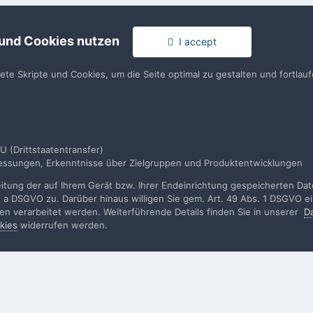
usst ein Benutzerkonto haben, um einen Kommentar verfassen zu k
 und Cookies nutzen
I accept
en
llen. Es ist einfach!
Du hast berei
tete Skripte und Cookies, um die Seite optimal zu gestalten und fortla
en
U (Drittstaatentransfer)
smessungen, Erkenntnisse über Zielgruppen und Produktentwicklungen
IMG_0662.jpeg
tung der auf Ihrem Gerät bzw. Ihrer Endeinrichtung gespeicherten Daten
. a DSGVO zu. Darüber hinaus willigen Sie gem. Art. 49 Abs. 1 DSGVO ei
rden verarbeitet werden. Weiterführende Details finden Sie in unserer
D
kies
widerrufen werden.
rache
Impressum / Datenschutzerklärung
Nutzungsbedingun
Realisierung: IN-Solution
Powered by Invision Community