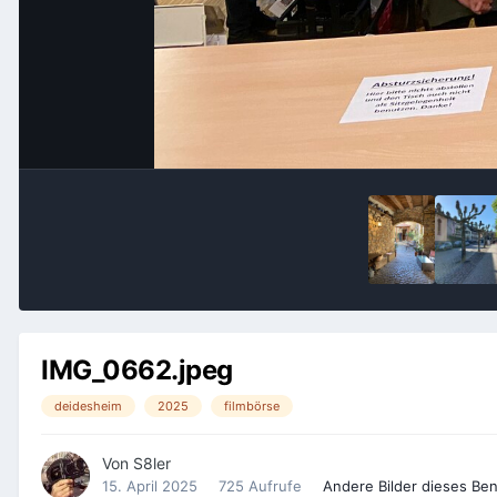
IMG_0662.jpeg
deidesheim
2025
filmbörse
Von
S8ler
15. April 2025
725 Aufrufe
Andere Bilder dieses Be