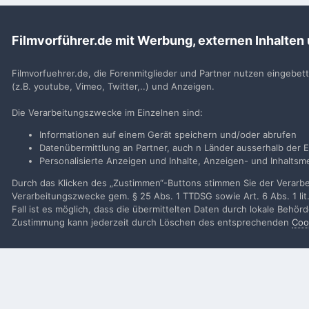
Du m
Filmvorführer.de mit Werbung, externen Inhalten
Benutzerkonto erstell
Neues Benutzerkonto für unsere Community erste
Filmvorfuehrer.de, die Forenmitglieder und Partner nutzen eingebet
(z.B. youtube, Vimeo, Twitter,..) und Anzeigen.
Neues Benutzerkonto erstell
Die Verarbeitungszwecke im Einzelnen sind:
Informationen auf einem Gerät speichern und/oder abrufen
Datenübermittlung an Partner, auch n Länder ausserhalb der E
Personalisierte Anzeigen und Inhalte, Anzeigen- und Inhalt
Startseite
Galerie
Veranstaltungen
Deidesheim April 2025
Durch das Klicken des „Zustimmen“-Buttons stimmen Sie der Verarbei
Verarbeitungszwecke gem. § 25 Abs. 1 TTDSG sowie Art. 6 Abs. 1 lit
Fall ist es möglich, dass die übermittelten Daten durch lokale Behö
Filmvorführer.de via Google durchsuchen:
Zustimmung kann jederzeit durch Löschen des entsprechenden
Coo
Sp