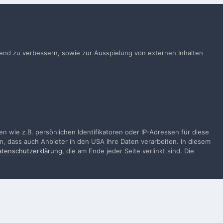
önnen
Anmelden
ts ein Benutzerkonto? Melde Dich hier an.
ufend zu verbessern, sowie zur Ausspielung von externen Inhalten
Jetzt anmelden
Alle Aktivitäten
 wie z.B. persönlichen Identifikatoren oder IP-Adressen für diese
n, dass auch Anbieter in den USA Ihre Daten verarbeiten. In diesem
atenschutzerklärung
, die am Ende jeder Seite verlinkt sind. Die
gen