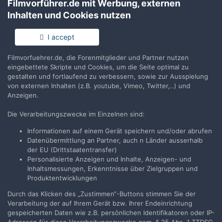
Filmvorführer.de mit Werbung, externen
Teilen
Folgen
1
Inhalten und Cookies nutzen
I accept
Keine Kommentare vorhanden
Filmvorfuehrer.de, die Forenmitglieder und Partner nutzen
Erstelle ein Benutzerkonto oder melde Dich
eingebettete Skripte und Cookies, um die Seite optimal zu
gestalten und fortlaufend zu verbessern, sowie zur Ausspielung
an, um zu kommentieren
von externen Inhalten (z.B. youtube, Vimeo, Twitter,..) und
Anzeigen.
Du musst ein Benutzerkonto haben, um einen Kommentar
verfassen zu können
Die Verarbeitungszwecke im Einzelnen sind:
Informationen auf einem Gerät speichern und/oder abrufen
Benutzerkonto erstellen
Datenübermittlung an Partner, auch n Länder ausserhalb
Neues Benutzerkonto für unsere Community erstellen. Es
der EU (Drittstaatentransfer)
ist einfach!
Personalisierte Anzeigen und Inhalte, Anzeigen- und
Inhaltsmessungen, Erkenntnisse über Zielgruppen und
Neues Benutzerkonto erstellen
Produktentwicklungen
Durch das Klicken des „Zustimmen“-Buttons stimmen Sie der
Verarbeitung der auf Ihrem Gerät bzw. Ihrer Endeinrichtung
Anmelden
gespeicherten Daten wie z.B. persönlichen Identifikatoren oder IP-
Du hast bereits ein Benutzerkonto? Melde Dich hier an.
Adressen für diese Verarbeitungszwecke gem. § 25 Abs. 1 TTDSG