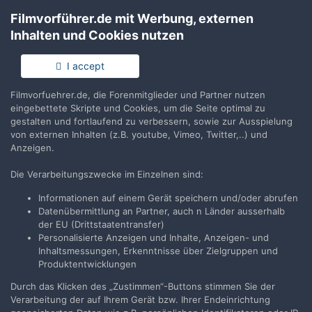
Aber auch mir ist das Korn "too much". Einfach kein
Filmvorführer.de mit Werbung, externen
Film für die Totale bei Super 8. Und das sollte man
Inhalten und Cookies nutzen
beim Filmen wissen und berücksichtigen. Und
warum man bei den meisten Abtastungen die Perfo
I accept
und das Bildfenster sehen muss, ist für mich auch
unbegreiflich. Ein richtig gekaschtes Bild wäre mir
lieber. Auch wenn evtl. ein paar Prozent Filmbild
Filmvorfuehrer.de, die Forenmitglieder und Partner nutzen
eingebettete Skripte und Cookies, um die Seite optimal zu
fehlen.
gestalten und fortlaufend zu verbessern, sowie zur Ausspielung
von externen Inhalten (z.B. youtube, Vimeo, Twitter,..) und
Anzeigen.
2
Die Verarbeitungszwecke im Einzelnen sind:
Informationen auf einem Gerät speichern und/oder abrufen
Datenübermittlung an Partner, auch n Länder ausserhalb
VORHERIGE
Seite 1 von 20
WEITER
der EU (Drittstaatentransfer)
Personalisierte Anzeigen und Inhalte, Anzeigen- und
Inhaltsmessungen, Erkenntnisse über Zielgruppen und
Produktentwicklungen
Durch das Klicken des „Zustimmen“-Buttons stimmen Sie der
Filmvorführer.de via Google durchsuchen:
Verarbeitung der auf Ihrem Gerät bzw. Ihrer Endeinrichtung