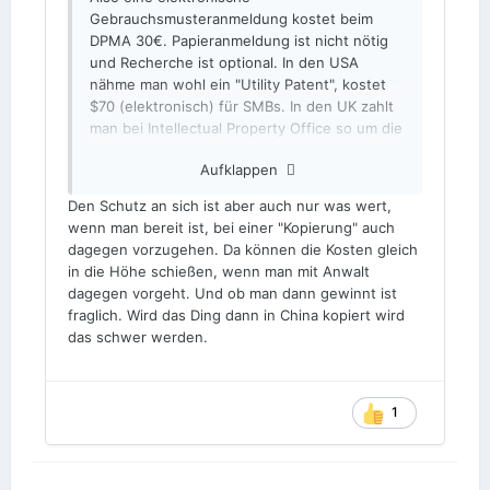
Gebrauchsmusteranmeldung kostet beim
DPMA 30€. Papieranmeldung ist nicht nötig
und Recherche ist optional. In den USA
nähme man wohl ein "Utility Patent", kostet
$70 (elektronisch) für SMBs. In den UK zahlt
man bei Intellectual Property Office so um die
£300 für den ganzen Prozess. Alle paar Jahre
Aufklappen
sind Erneuerungsgebühren fällig, wenn man
den Schutz erhalten will.
Den Schutz an sich ist aber auch nur was wert,
wenn man bereit ist, bei einer "Kopierung" auch
Ja, es gibt deutlich teurere Optionen, und
dagegen vorzugehen. Da können die Kosten gleich
große Firmen verwenden die aus Gründen
in die Höhe schießen, wenn man mit Anwalt
auch eigentlich immer, aber für so einen Fall
dagegen vorgeht. Und ob man dann gewinnt ist
sind die schlichtweg nicht nötig. Die
fraglich. Wird das Ding dann in China kopiert wird
Diskussion "ob ein Patent lohnt" ist also
das schwer werden.
vollkommen unerheblich, das so eine
rechtliche Kopierschutzgrundlage im
Vergleich zu R&D quasi nichts kostet.
1