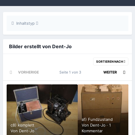
Inhaltstyp
Bilder erstellt von Dent-Jo
SORTIEREN NACH
VORHERIGE
Seite 1 von 3
WEITER
a1) Fundzustand
c8) komplett
Von
Dent-Jo
·
1
Von
Dent-Jo
Kommentar