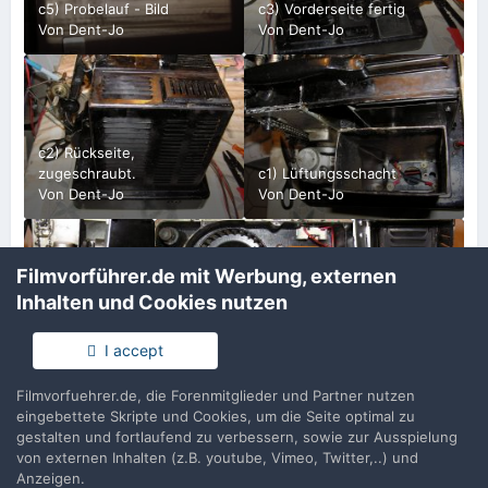
c5) Probelauf - Bild
c3) Vorderseite fertig
Von
Dent-Jo
Von
Dent-Jo
c2) Rückseite,
zugeschraubt.
c1) Lüftungsschacht
Von
Dent-Jo
Von
Dent-Jo
Filmvorführer.de mit Werbung, externen
Inhalten und Cookies nutzen
b9) Motor
b7) Lampe
angeschlossen
b8) Tonlampe
Von
Dent-
I accept
Von
Dent-Jo
Von
Dent-Jo
Jo
Filmvorfuehrer.de, die Forenmitglieder und Partner nutzen
eingebettete Skripte und Cookies, um die Seite optimal zu
gestalten und fortlaufend zu verbessern, sowie zur Ausspielung
von externen Inhalten (z.B. youtube, Vimeo, Twitter,..) und
Anzeigen.
b6)
b5) Rollen