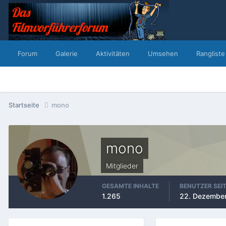
Forum
Galerie
Aktivitäten
Umsehen
Rangliste
Startseite
mono
mono
Mitglieder
GESAMTE INHALTE
BENUTZER SEI
1.265
22. Dezembe