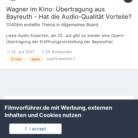
Wagner im Kino: Übertragung aus
Bayreuth - Hat die Audio-Qualität Vorteile?
1040bln
erstellte Thema in
Allgemeines Board
Liebe Audio-Experten, am 25. Juli gibt es wieder eine Opern-
Übertragung der Eröffnungsvorstellung der Bayreuther
Festspiele in diversen Kinos. Es handelt sich diesmal um die
13. Juli 2017
25 Antworten
Meistersinger von Nürnberg, mit zwei 30-Minuten-Pausen, also
(und 9 weitere)
5.1 ton
audio
auch mit Nebengeschäft im Kino. Es müssten etwas über...
Filmvorführer.de via Google durchsuchen:
Filmvorführer.de mit Werbung, externen
Inhalten und Cookies nutzen
Sprache
Impressum / Datenschutzerklärung
I accept
Nutzungsbedingungen