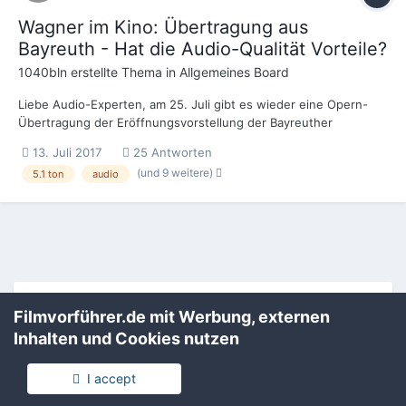
Wagner im Kino: Übertragung aus
Bayreuth - Hat die Audio-Qualität Vorteile?
1040bln
erstellte Thema in
Allgemeines Board
Liebe Audio-Experten, am 25. Juli gibt es wieder eine Opern-
Übertragung der Eröffnungsvorstellung der Bayreuther
Festspiele in diversen Kinos. Es handelt sich diesmal um die
13. Juli 2017
25 Antworten
Meistersinger von Nürnberg, mit zwei 30-Minuten-Pausen, also
(und 9 weitere)
5.1 ton
audio
auch mit Nebengeschäft im Kino. Es müssten etwas über...
Filmvorführer.de via Google durchsuchen:
Filmvorführer.de mit Werbung, externen
Inhalten und Cookies nutzen
Sprache
Impressum / Datenschutzerklärung
I accept
Nutzungsbedingungen