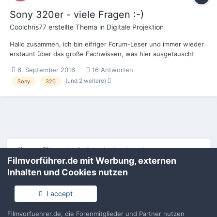
Sony 320er - viele Fragen :-)
Coolchris77
erstellte Thema in
Digitale Projektion
Hallo zusammen, ich bin eifriger Forum-Leser und immer wieder
erstaunt über das große Fachwissen, was hier ausgetauscht
wird. Großes Lob an alle!! Jetzt habe ich mal ein paar Fragen
6. September 2016
16 Antworten
zum 320er von Sony: 1.) Bekommt man den SMSController (Ver
(und 2 weitere)
Sony
320
5.51)unter Windows 10 zum laufen? 2.) Wie r...
Filmvorführer.de via Google durchsuchen:
Filmvorführer.de mit Werbung, externen
Inhalten und Cookies nutzen
Sprache
Impressum / Datenschutzerklärung
I accept
Nutzungsbedingungen
Realisierung: IN-Solution
Filmvorfuehrer.de, die Forenmitglieder und Partner nutzen
Powered by Invision Community