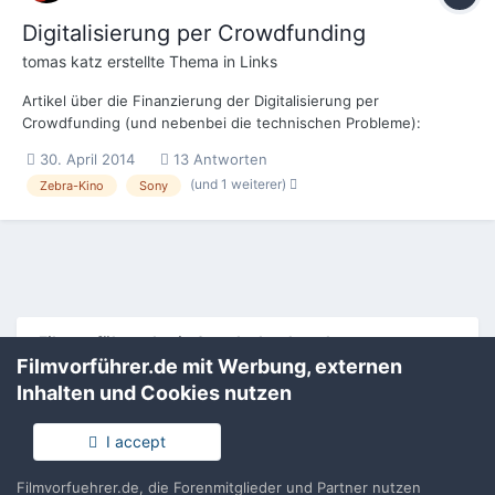
Digitalisierung per Crowdfunding
tomas katz
erstellte Thema in
Links
Artikel über die Finanzierung der Digitalisierung per
Crowdfunding (und nebenbei die technischen Probleme):
http://www.qlt-online.de/hyperlokal/jubilaeumsprogramm-30-
30. April 2014
13 Antworten
jahre-zebra-kino/
(und 1 weiterer)
Zebra-Kino
Sony
Filmvorführer.de via Google durchsuchen:
Filmvorführer.de mit Werbung, externen
Inhalten und Cookies nutzen
Sprache
Impressum / Datenschutzerklärung
I accept
Nutzungsbedingungen
Realisierung: IN-Solution
Filmvorfuehrer.de, die Forenmitglieder und Partner nutzen
Powered by Invision Community