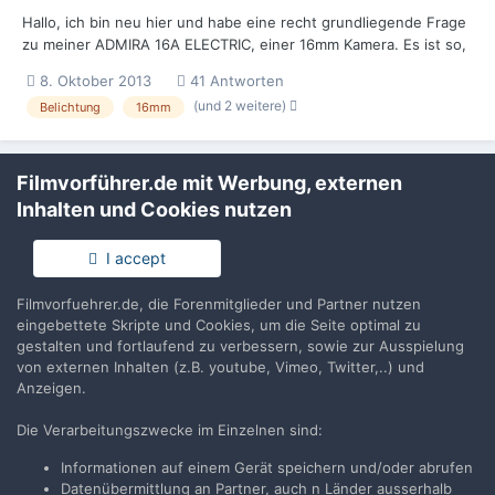
Hallo, ich bin neu hier und habe eine recht grundliegende Frage
zu meiner ADMIRA 16A ELECTRIC, einer 16mm Kamera. Es ist so,
daß ich mir diese Kamera vor einem knappen Jahr gekauft habe,
8. Oktober 2013
41 Antworten
wenige Wochen später auch einen Kodak-Tri-X Film (7266-
(und 2 weitere)
Belichtung
16mm
Reversal). Dieser (recht teure) Film soll natürlich auch o...
Filmvorführer.de mit Werbung, externen
Inhalten und Cookies nutzen
I accept
Filmvorführer.de via Google durchsuchen:
Filmvorfuehrer.de, die Forenmitglieder und Partner nutzen
eingebettete Skripte und Cookies, um die Seite optimal zu
Sprache
Impressum / Datenschutzerklärung
gestalten und fortlaufend zu verbessern, sowie zur Ausspielung
von externen Inhalten (z.B. youtube, Vimeo, Twitter,..) und
Nutzungsbedingungen
Anzeigen.
Realisierung: IN-Solution
Powered by Invision Community
Die Verarbeitungszwecke im Einzelnen sind:
Informationen auf einem Gerät speichern und/oder abrufen
Datenübermittlung an Partner, auch n Länder ausserhalb