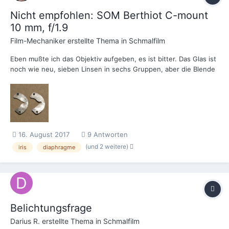
Nicht empfohlen: SOM Berthiot C-mount
10 mm, f/1.9
Film-Mechaniker
erstellte Thema in
Schmalfilm
Eben mußte ich das Objektiv aufgeben, es ist bitter. Das Glas ist
noch wie neu, sieben Linsen in sechs Gruppen, aber die Blende
ist Schrott. Ihr seht die Machart, man hat das Material, eine
unmagnetische Legierung (?) einfach mit einer Nadel
durchstoßen. Die so entstehenden Krönchen, wenn...
16. August 2017
9 Antworten
(und 2 weitere)
iris
diaphragme
Belichtungsfrage
Darius R.
erstellte Thema in
Schmalfilm