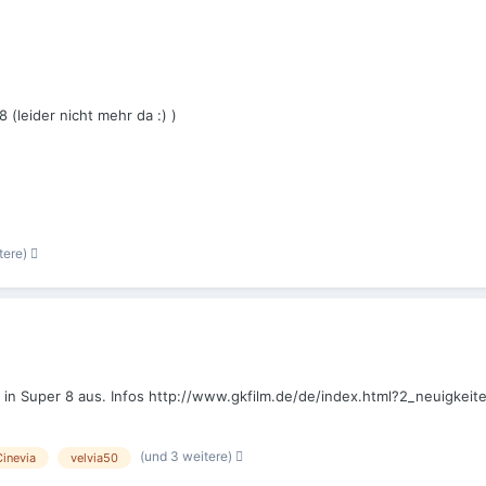
 (leider nicht mehr da :) )
tere)
50) in Super 8 aus. Infos http://www.gkfilm.de/de/index.html?2_neuigke
(und 3 weitere)
Cinevia
velvia50