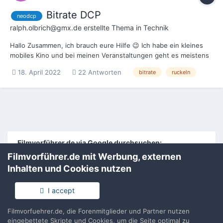
Bitrate DCP
neodcp
ralph.olbrich@gmx.de
erstellte Thema in
Technik
Hallo Zusammen, ich brauch eure Hilfe 😉 Ich habe ein kleines
mobiles Kino und bei meinen Veranstaltungen geht es meistens
um Dokumentarfilme und nie um Blockbuster und so habe ich
18. April 2022
22 Antworten
bitrate
ruckeln
mich für die NeoDCP Lösung entschieden. Mein Beamer ist ein
Benq LK990 mit Laserdioden und 6000 Ansi Lumen. Der h...
Filmvorführer.de via Google durchsuchen:
Filmvorführer.de mit Werbung, externen
Inhalten und Cookies nutzen
Sprache
Impressum / Datenschutzerklärung
Nutzungsbedingungen
I accept
Realisierung: IN-Solution
Powered by Invision Community
Filmvorfuehrer.de, die Forenmitglieder und Partner nutzen
eingebettete Skripte und Cookies, um die Seite optimal zu