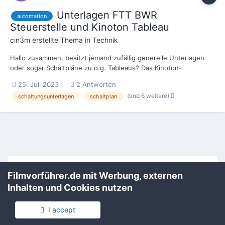
Unterlagen FTT BWR
automation
Steuerstelle und Kinoton Tableau
cin3m
erstellte Thema in
Technik
Hallo zusammen, besitzt jemand zufällig generelle Unterlagen
oder sogar Schaltpläne zu o.g. Tableaus? Das Kinoton-
Tastentableau müsste ein "Saaltableau Standard 2" sein (siehe
25. Juli 2023
2 Antworten
Bild 1), die BWR-Steuerstelle von FTT ist jene mit blauer
(und 6 weitere)
schaltungsunterlagen
schaltplan
Frontplatte, gelb und rot leuchtenden Tasten und den ga...
Filmvorführer.de via Google durchsuchen:
Filmvorführer.de mit Werbung, externen
Inhalten und Cookies nutzen
Sprache
Impressum / Datenschutzerklärung
I accept
Nutzungsbedingungen