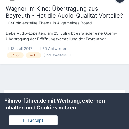
Wagner im Kino: Übertragung aus
Bayreuth - Hat die Audio-Qualität Vorteile?
1040bln
erstellte Thema in
Allgemeines Board
Liebe Audio-Experten, am 25. Juli gibt es wieder eine Opern-
Übertragung der Eröffnungsvorstellung der Bayreuther
Festspiele in diversen Kinos. Es handelt sich diesmal um die
13. Juli 2017
25 Antworten
Meistersinger von Nürnberg, mit zwei 30-Minuten-Pausen, also
(und 9 weitere)
5.1 ton
audio
auch mit Nebengeschäft im Kino. Es müssten etwas über...
Filmvorführer.de via Google durchsuchen:
Filmvorführer.de mit Werbung, externen
Inhalten und Cookies nutzen
Sprache
Impressum / Datenschutzerklärung
I accept
Nutzungsbedingungen