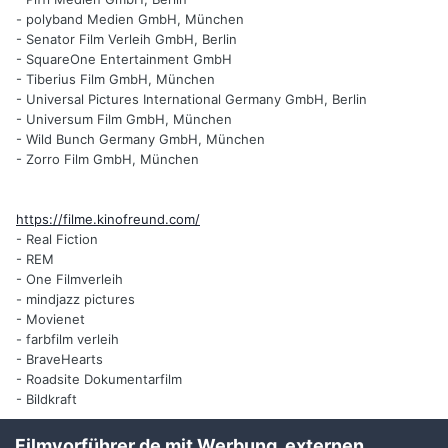
- polyband Medien GmbH, München
- Senator Film Verleih GmbH, Berlin
- SquareOne Entertainment GmbH
- Tiberius Film GmbH, München
- Universal Pictures International Germany GmbH, Berlin
- Universum Film GmbH, München
- Wild Bunch Germany GmbH, München
- Zorro Film GmbH, München
https://filme.kinofreund.com/
- Real Fiction
- REM
- One Filmverleih
- mindjazz pictures
- Movienet
- farbfilm verleih
- BraveHearts
- Roadsite Dokumentarfilm
- Bildkraft
- ---
Bearbeitet
10. Dezember 2015
von UlliTD
Filmvorführer.de mit Werbung, externen